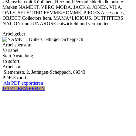
- Menschen mit Köpfchen, Herz und Persönlichkeit, die unsere
Marken NAME IT, VERO MODA, JACK & JONES, VILA,
ONLY, SELECTED FEMME/HOMME, PIECES Accessories,
OBJECT Collectors Item, MAMA*LICIOUS, OUTFITTERS
NATION und JUNAROSE entwickeln und vermarkten.
Arbeitgeber
Arbeitspensum
Variabel
Start Anstellung
ab sofort
Arbeitsort
Siemensstr. 2, Jettingen-Scheppach, 89343
PDF-Export
Als PDF exportieren
JETZT BEWERBEN
OUTLETS JETTINGEN-SCHEPPACH
Siemensstr. 1a und 2
89343 Jettingen-Scheppach