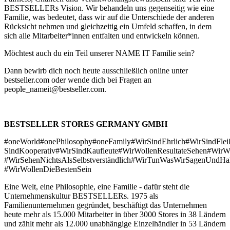
BESTSELLERs Vision. Wir behandeln uns gegenseitig wie eine
Familie, was bedeutet, dass wir auf die Unterschiede der anderen
Rücksicht nehmen und gleichzeitig ein Umfeld schaffen, in dem
sich alle Mitarbeiter*innen entfalten und entwickeln können.
Möchtest auch du ein Teil unserer NAME IT Familie sein?
Dann bewirb dich noch heute ausschließlich online unter
bestseller.com
oder wende dich bei Fragen an
people_nameit@bestseller.com
.
BESTSELLER STORES GERMANY GMBH
#oneWorld#onePhilosophy#oneFamily#WirSindEhrlich#WirSindFlei
SindKooperativ#WirSindKaufleute#WirWollenResultateSehen#WirW
#WirSehenNichtsAlsSelbstverständlich#WirTunWasWirSagenUndHa
#WirWollenDieBestenSein
Eine Welt, eine Philosophie, eine Familie - dafür steht die
Unternehmenskultur BESTSELLERs. 1975 als
Familienunternehmen gegründet, beschäftigt das Unternehmen
heute mehr als 15.000 Mitarbeiter in über 3000 Stores in 38 Ländern
und zählt mehr als 12.000 unabhängige Einzelhändler in 53 Ländern