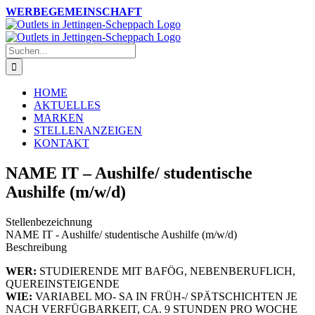
Zum
Instagram
Facebook
WERBEGEMEINSCHAFT
Inhalt
springen
Suche
nach:
HOME
AKTUELLES
MARKEN
STELLENANZEIGEN
KONTAKT
NAME IT – Aushilfe/ studentische
Aushilfe (m/w/d)
Stellenbezeichnung
NAME IT - Aushilfe/ studentische Aushilfe (m/w/d)
Beschreibung
WER:
STUDIERENDE MIT BAFÖG, NEBENBERUFLICH,
QUEREINSTEIGENDE
WIE:
VARIABEL MO- SA IN FRÜH-/ SPÄTSCHICHTEN JE
NACH VERFÜGBARKEIT, CA. 9 STUNDEN PRO WOCHE