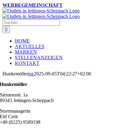
Zum
Instagram
Facebook
WERBEGEMEINSCHAFT
Inhalt
springen
Suche
nach:
HOME
AKTUELLES
MARKEN
STELLENANZEIGEN
KONTAKT
Hunkemöller
jaz
2025-09-05T04:22:27+02:00
Hunkemöller
Siemensstr. 1a
89343 Jettingen-Scheppach
Storemanagerin
Elif Cerit
+49 (8225) 9589198