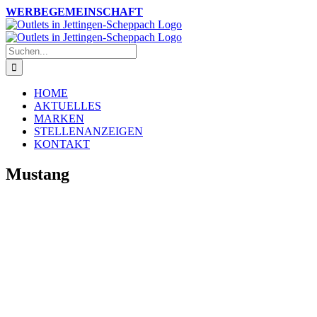
Zum
Instagram
Facebook
WERBEGEMEINSCHAFT
Inhalt
springen
Suche
nach:
HOME
AKTUELLES
MARKEN
STELLENANZEIGEN
KONTAKT
Mustang
OUTLETS JETTINGEN-SCHEPPACH
Siemensstr. 1a und 2
89343 Jettingen-Scheppach
MO-SA 9.30-19 UHR